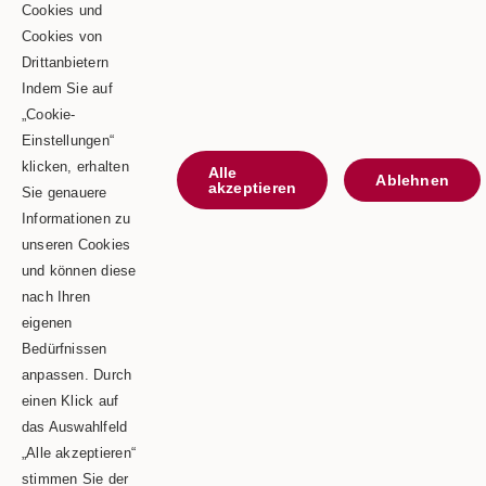
Goldbergstraße 24
Cookies und
Cookies von
73469 Riesbürg
Drittanbietern
Telefon: 0 90 81 / 75 73
Indem Sie auf
„Cookie-
Telefax: 0 90 81 / 75 52
Einstellungen“
E-Mail: info@schaeble-team.de
klicken, erhalten
Alle
Ablehnen
akzeptieren
Sie genauere
Informationen zu
unseren Cookies
Kontaktieren Sie uns
und können diese
nach Ihren
Impressum
eigenen
Bedürfnissen
Datenschutz
anpassen. Durch
einen Klick auf
das Auswahlfeld
„Alle akzeptieren“
Copyright © 2026 | Schäble TEAM GmbH & Co.KG
stimmen Sie der