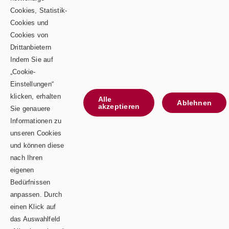
Cookies, Statistik-
Goldbergstraße 24
Cookies und
Cookies von
73469 Riesbürg
Drittanbietern
Telefon: 0 90 81 / 75 73
Indem Sie auf
„Cookie-
Telefax: 0 90 81 / 75 52
Einstellungen“
E-Mail: info@schaeble-team.de
klicken, erhalten
Alle
Ablehnen
akzeptieren
Sie genauere
Informationen zu
unseren Cookies
Kontaktieren Sie uns
und können diese
nach Ihren
Impressum
eigenen
Bedürfnissen
Datenschutz
anpassen. Durch
einen Klick auf
das Auswahlfeld