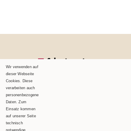
Wir verwenden auf
dieser Webseite
Cookies. Diese
verarbeiten auch
personenbezogene
Daten. Zum
Einsatz kommen
auf unserer Seite
technisch
Schäble TEAM GmbH & Co.KG
notwendige