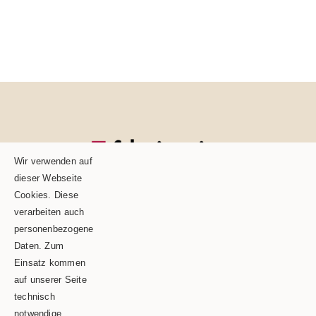
Wir verwenden auf
dieser Webseite
Cookies. Diese
verarbeiten auch
personenbezogene
Daten. Zum
Einsatz kommen
auf unserer Seite
technisch
Schäble TEAM GmbH & Co.KG
notwendige