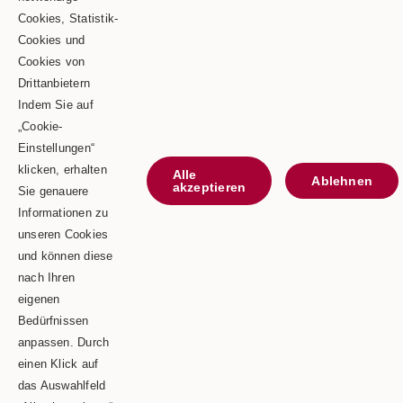
Cookies, Statistik-
Goldbergstraße 24
Cookies und
Cookies von
73469 Riesbürg
Drittanbietern
Telefon: 0 90 81 / 75 73
Indem Sie auf
„Cookie-
Telefax: 0 90 81 / 75 52
Einstellungen“
E-Mail: info@schaeble-team.de
klicken, erhalten
Alle
Ablehnen
akzeptieren
Sie genauere
Informationen zu
unseren Cookies
Kontaktieren Sie uns
und können diese
nach Ihren
Impressum
eigenen
Bedürfnissen
Datenschutz
anpassen. Durch
einen Klick auf
das Auswahlfeld