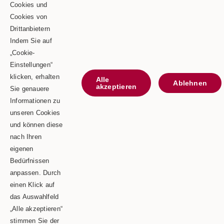
Goldbergstraße 24
Cookies und
Cookies von
73469 Riesbürg
Drittanbietern
Telefon: 0 90 81 / 75 73
Indem Sie auf
„Cookie-
Telefax: 0 90 81 / 75 52
Einstellungen“
E-Mail: info@schaeble-team.de
klicken, erhalten
Alle
Ablehnen
akzeptieren
Sie genauere
Informationen zu
unseren Cookies
Kontaktieren Sie uns
und können diese
nach Ihren
Impressum
eigenen
Bedürfnissen
Datenschutz
anpassen. Durch
einen Klick auf
das Auswahlfeld
„Alle akzeptieren“
Copyright © 2026 | Schäble TEAM GmbH & Co.KG
stimmen Sie der