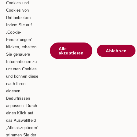
Goldbergstraße 24
Cookies und
Cookies von
73469 Riesbürg
Drittanbietern
Telefon: 0 90 81 / 75 73
Indem Sie auf
„Cookie-
Telefax: 0 90 81 / 75 52
Einstellungen“
E-Mail: info@schaeble-team.de
klicken, erhalten
Alle
Ablehnen
akzeptieren
Sie genauere
Informationen zu
unseren Cookies
Kontaktieren Sie uns
und können diese
nach Ihren
Impressum
eigenen
Bedürfnissen
Datenschutz
anpassen. Durch
einen Klick auf
das Auswahlfeld
„Alle akzeptieren“
Copyright © 2026 | Schäble TEAM GmbH & Co.KG
stimmen Sie der