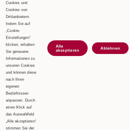
Goldbergstraße 24
Cookies und
Cookies von
73469 Riesbürg
Drittanbietern
Telefon: 0 90 81 / 75 73
Indem Sie auf
„Cookie-
Telefax: 0 90 81 / 75 52
Einstellungen“
E-Mail: info@schaeble-team.de
klicken, erhalten
Alle
Ablehnen
akzeptieren
Sie genauere
Informationen zu
unseren Cookies
Kontaktieren Sie uns
und können diese
nach Ihren
Impressum
eigenen
Bedürfnissen
Datenschutz
anpassen. Durch
einen Klick auf
das Auswahlfeld
„Alle akzeptieren“
Copyright © 2026 | Schäble TEAM GmbH & Co.KG
stimmen Sie der