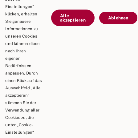
Telefax: 0 90 81 / 75 52
Einstellungen“
E-Mail: info@schaeble-team.de
klicken, erhalten
Alle
Ablehnen
akzeptieren
Sie genauere
Informationen zu
unseren Cookies
Kontaktieren Sie uns
und können diese
nach Ihren
Impressum
eigenen
Bedürfnissen
Datenschutz
anpassen. Durch
einen Klick auf das
Auswahlfeld „Alle
akzeptieren“
Copyright © 2026 | Schäble TEAM GmbH & Co.KG
stimmen Sie der
Verwendung aller
Cookies zu, die
unter „Cookie-
Einstellungen“