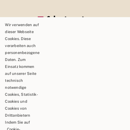
Wir verwenden auf
dieser Webseite
Cookies. Diese
verarbeiten auch
personenbezogene
Daten. Zum
Einsatz kommen
auf unserer Seite
technisch
Schäble TEAM GmbH & Co.KG
notwendige
Cookies, Statistik-
Goldbergstraße 24
Cookies und
73469 Riesbürg
Cookies von
Drittanbietern
Telefon: 0 90 81 / 75 73
Indem Sie auf
„Cookie-