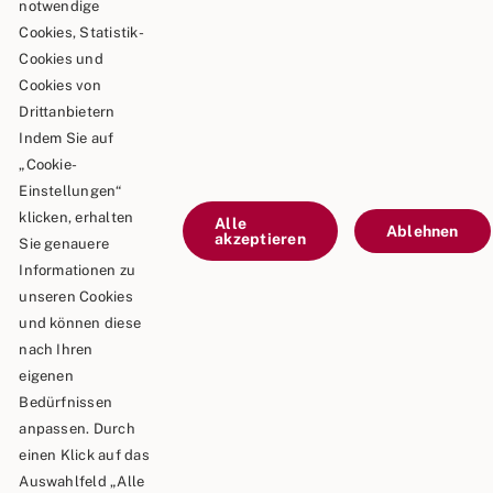
Schäble TEAM GmbH & Co.KG
notwendige
Cookies, Statistik-
Goldbergstraße 24
Cookies und
73469 Riesbürg
Cookies von
Drittanbietern
Telefon: 0 90 81 / 75 73
Indem Sie auf
„Cookie-
Telefax: 0 90 81 / 75 52
Einstellungen“
E-Mail: info@schaeble-team.de
klicken, erhalten
Alle
Ablehnen
akzeptieren
Sie genauere
Informationen zu
unseren Cookies
Kontaktieren Sie uns
und können diese
nach Ihren
Impressum
eigenen
Bedürfnissen
Datenschutz
anpassen. Durch
einen Klick auf das
Auswahlfeld „Alle