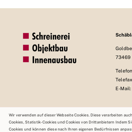
Schäb
Goldbe
73469 
Telefon
Telefax
E-Mail
Wir verwenden auf dieser Webseite Cookies. Diese verarbeiten au
Copyright © 2026 | Schäble TEAM GmbH & Co.KG
Cookies, Statistik-Cookies und Cookies von Drittanbietern Indem S
Cookies und können diese nach Ihren eigenen Bedürfnissen anpasse