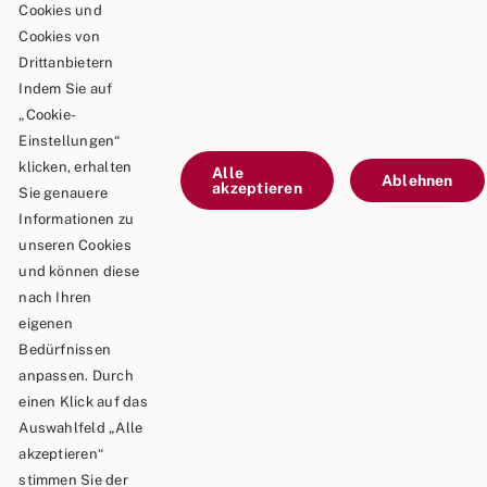
Goldbergstraße 24
Cookies und
73469 Riesbürg
Cookies von
Drittanbietern
Telefon: 0 90 81 / 75 73
Indem Sie auf
„Cookie-
Telefax: 0 90 81 / 75 52
Einstellungen“
E-Mail: info@schaeble-team.de
klicken, erhalten
Alle
Ablehnen
akzeptieren
Sie genauere
Informationen zu
unseren Cookies
Kontaktieren Sie uns
und können diese
nach Ihren
Impressum
eigenen
Bedürfnissen
Datenschutz
anpassen. Durch
einen Klick auf das
Auswahlfeld „Alle
akzeptieren“
Copyright © 2026 | Schäble TEAM GmbH & Co.KG
stimmen Sie der