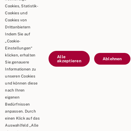
Cookies, Statistik-
Goldbergstraße 24
Cookies und
73469 Riesbürg
Cookies von
Drittanbietern
Telefon: 0 90 81 / 75 73
Indem Sie auf
„Cookie-
Telefax: 0 90 81 / 75 52
Einstellungen“
E-Mail: info@schaeble-team.de
klicken, erhalten
Alle
Ablehnen
akzeptieren
Sie genauere
Informationen zu
unseren Cookies
Kontaktieren Sie uns
und können diese
nach Ihren
Impressum
eigenen
Bedürfnissen
Datenschutz
anpassen. Durch
einen Klick auf das
Auswahlfeld „Alle