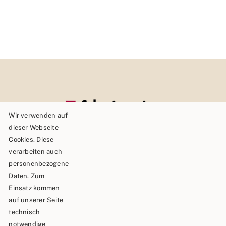
Wir verwenden auf
dieser Webseite
Cookies. Diese
verarbeiten auch
personenbezogene
Daten. Zum
Einsatz kommen
auf unserer Seite
technisch
Schäble TEAM GmbH & Co.KG
notwendige